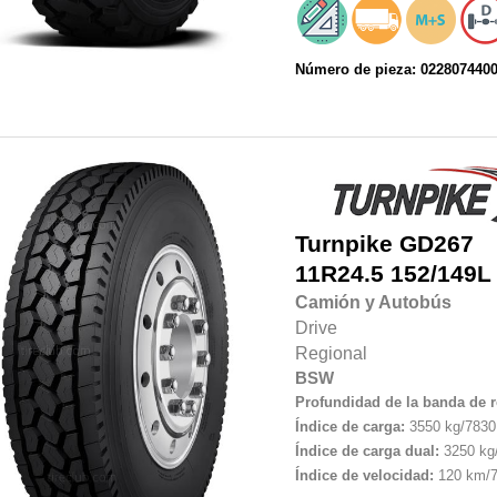
Número de pieza: 022807440
Turnpike
GD267
11R24.5 152/149L
Camión y Autobús
Drive
Regional
BSW
Profundidad de la banda de 
Índice de carga:
3550 kg/7830 
Índice de carga dual:
3250 kg/
Índice de velocidad:
120 km/7