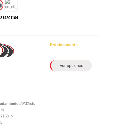
0814201164
Próximamente
Ver opciones
rodamiento:
29/32nds
lb
7160 lb
5 mi