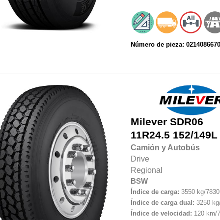
Número de pieza: 021408667
Milever
SDR06
11R24.5 152/149L
Camión y Autobús
Drive
Regional
BSW
Índice de carga:
3550 kg/7830 
Índice de carga dual:
3250 kg/
Índice de velocidad:
120 km/7