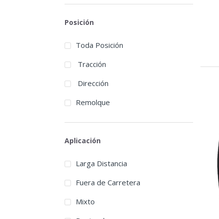
Chengshan
Posición
Continental
Toda Posición
Cooper
Tracción
Dayton
Dirección
Deruibo
Remolque
Double Coin
Doublestar
Aplicación
Durun
Larga Distancia
Ecosaver
Fuera de Carretera
Empire
Mixto
Eudemon