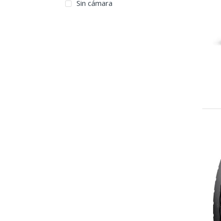
Sin cámara
Novamaxx
Onyx
Ovation
Pirelli
Proload
Racealone
Roadmaster
Roadshine
Royal Black
Sailun
Seba