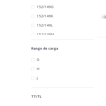
Kelly
152/149G
Kumho
152/149K
Kunyuan
152/149L
Landscape
152/149M
Landy
NA
Laufenn
Rango de carga
Linglong
G
Longtrack
H
Mazzini
J
Michelin
Milever
TT/TL
Mirage