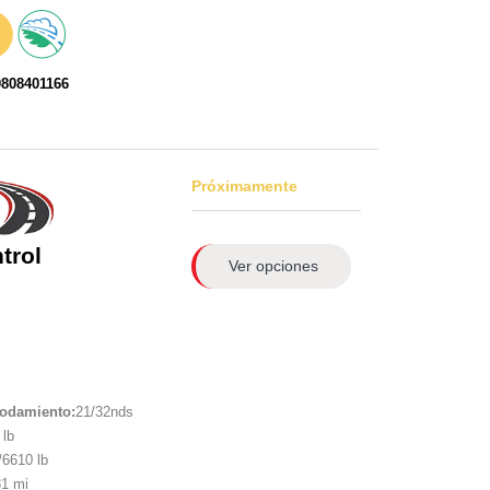
0808401166
Próximamente
trol
Ver opciones
rodamiento:
21/32nds
lb
6610 lb
1 mi