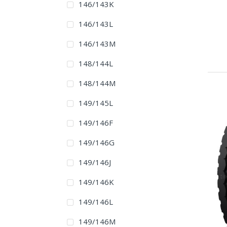
146/143K
Greatway
146/143L
Greendragon
146/143M
GT Radial
148/144L
Gute Road
148/144M
Hankook
149/145L
HappyRoad
149/146F
Helloway
149/146G
Hifly
149/146J
Ilink
149/146K
JK Tyre
149/146L
Kapsen
149/146M