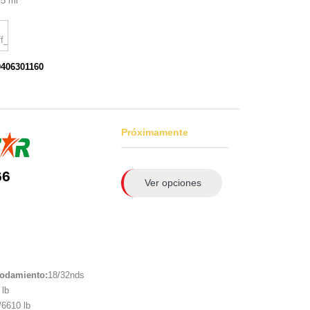
5 mi
0406301160
Próximamente
66
Ver opciones
rodamiento:
18/32nds
lb
6610 lb