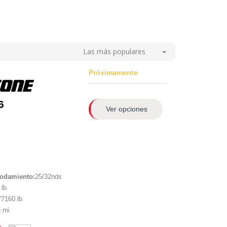
Las más populares
Próximamente
6
Ver opciones
rodamiento:
25/32nds
lb
7160 lb
 mi