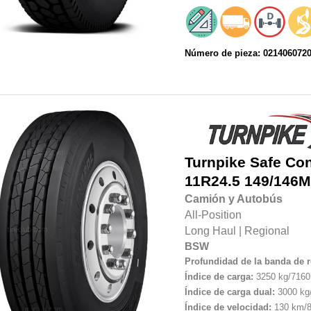
Número de pieza: 021406072
Turnpike
Safe Con
11R24.5 149/146M
Camión y Autobús
All-Position
Long Haul
|
Regional
BSW
Profundidad de la banda de 
Índice de carga:
3250 kg/7160 
Índice de carga dual:
3000 kg/
Índice de velocidad:
130 km/8