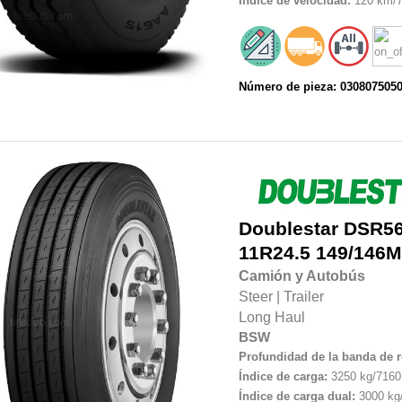
Índice de velocidad:
120 km/7
Número de pieza: 030807505
Doublestar
DSR5
11R24.5 149/146M
Camión y Autobús
Steer
|
Trailer
Long Haul
BSW
Profundidad de la banda de 
Índice de carga:
3250 kg/7160 
Índice de carga dual:
3000 kg/