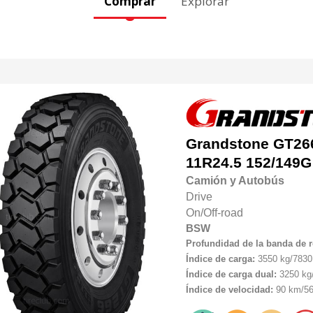
Comprar
Explorar
Grandstone
GT26
11R24.5 152/149G
Camión y Autobús
Drive
On/Off-road
BSW
Profundidad de la banda de 
Índice de carga:
3550 kg/7830 
Índice de carga dual:
3250 kg/
Índice de velocidad:
90 km/56