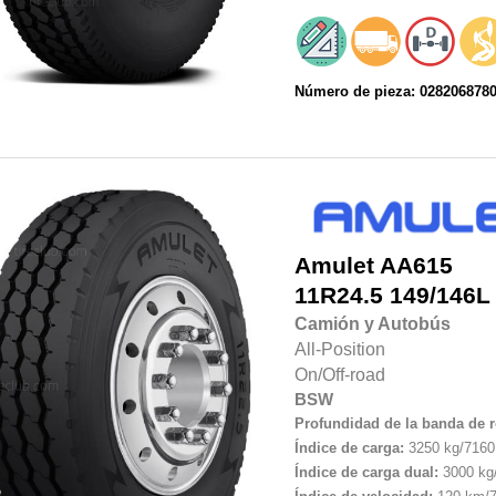
Número de pieza: 028206878
Amulet
AA615
11R24.5 149/146L
Camión y Autobús
All-Position
On/Off-road
BSW
Profundidad de la banda de 
Índice de carga:
3250 kg/7160 
Índice de carga dual:
3000 kg/