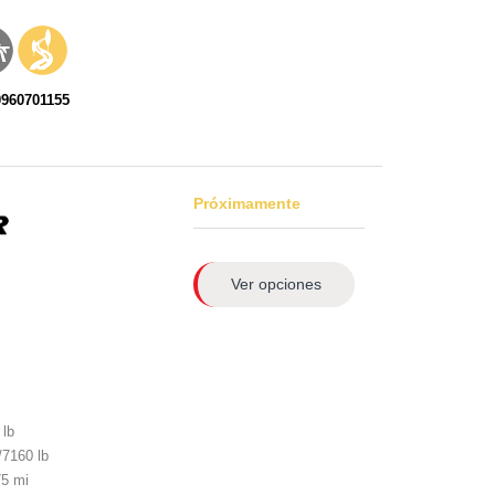
0960701155
Próximamente
Ver opciones
lb
7160 lb
5 mi