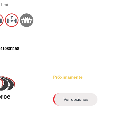
1 mi
0410801158
Próximamente
orce
Ver opciones