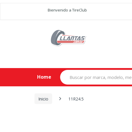
Bienvenido a TireClub
Search
Home
for:
Inicio
11R24.5