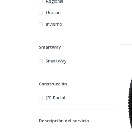
Regional
Fesite
Urbano
Firestone
Invierno
Fortune
Frideric
SmartWay
Gasvido
General
SmartWay
GFT Raider
Gladiator
Construcción
Golden Crown
(R) Radial
Goodride
Goodyear
Descripción del servicio
Grandstone