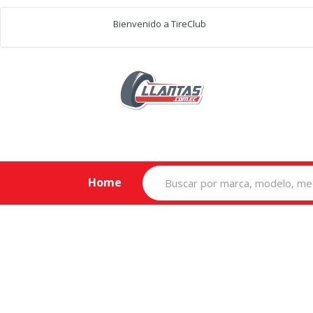
Bienvenido a TireClub
Search
Home
for: