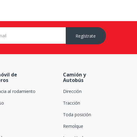
Regístrate
óvil de
Camión y
eros
Autobús
ncia al rodamiento
Dirección
oso
Tracción
Toda posición
Remolque