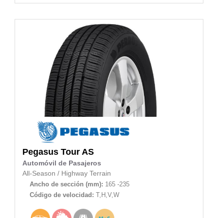
Pegasus
Tour AS
Automóvil de Pasajeros
All-Season
/
Highway Terrain
Ancho de sección (mm):
165 -235
Código de velocidad:
T,H,V,W