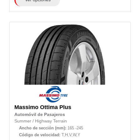
Massimo
Ottima Plus
Automóvil de Pasajeros
Summer
/
Highway Terrain
Ancho de sección (mm):
165 -245
Código de velocidad:
T,H,V,W,Y