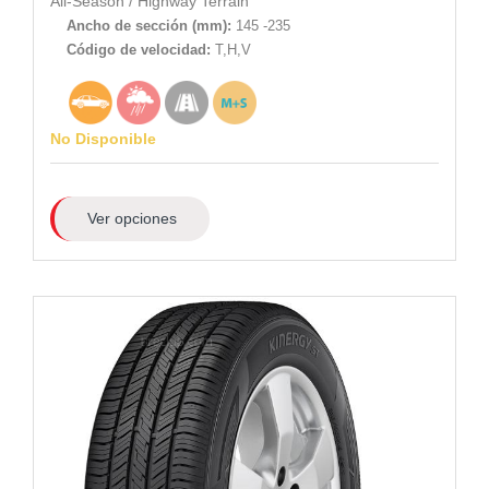
All-Season
/
Highway Terrain
Ancho de sección (mm):
145 -235
Código de velocidad:
T,H,V
No Disponible
Ver opciones