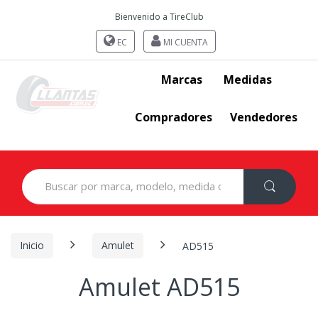
Bienvenido a TireClub
EC
MI CUENTA
Marcas
Medidas
Compradores
Vendedores
Search
for:
Inicio
Amulet
AD515
Amulet AD515