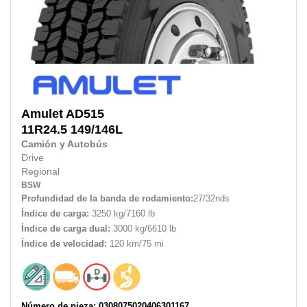
Amulet
AD515
11R24.5
149/146L
Camión y Autobús
Drive
Regional
BSW
Profundidad de la banda de rodamiento:
27/32nds
Índice de carga:
3250 kg/7160 lb
Índice de carga dual:
3000 kg/6610 lb
Índice de velocidad:
120 km/75 mi
Número de pieza: 0308075020406301167