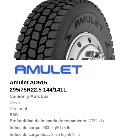
Amulet
AD515
295/75R22.5
144/141L
Camión y Autobús
Drive
Regional
BSW
Profundidad de la banda de rodamiento:
27/32nds
Índice de carga:
2800 kg/6175 lb
Índice de carga dual:
2575 kg/5675 lb