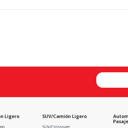
n Ligero
SUV/Camión Ligero
Autom
Pasaj
ain
SUV/Crossover