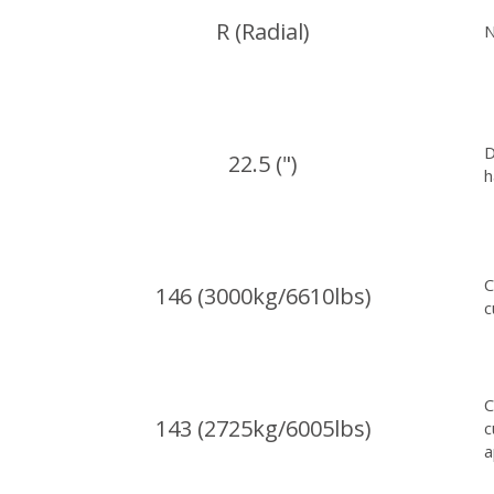
R (Radial)
N
D
22.5 (")
h
C
146 (3000kg/6610lbs)
c
C
143 (2725kg/6005lbs)
c
a