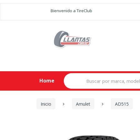
Bienvenido a TireClub
Search
Home
for:
Inicio
Amulet
AD515