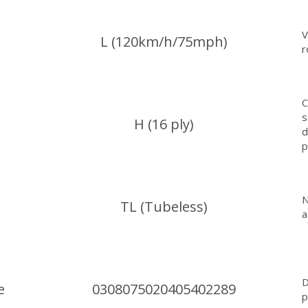
V
L (120km/h/75mph)
r
C
s
H (16 ply)
d
p
N
TL (Tubeless)
a
D
e
0308075020405402289
p