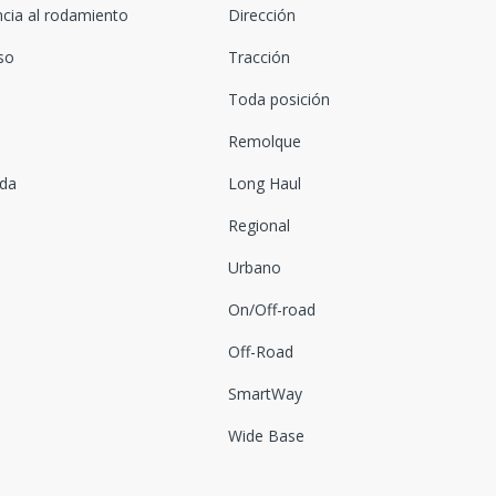
ncia al rodamiento
Dirección
oso
Tracción
Toda posición
Remolque
ada
Long Haul
Regional
Urbano
On/Off-road
Off-Road
SmartWay
Wide Base