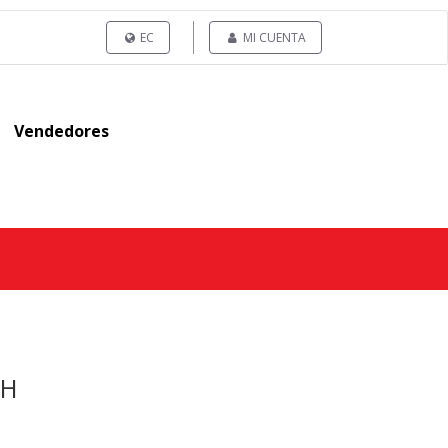
EC
MI CUENTA
Vendedores
 H