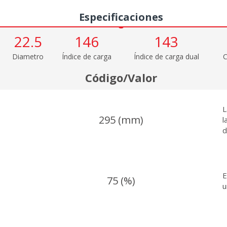
Medidas
Especificaciones
22.5
146
143
Diametro
Índice de carga
Índice de carga dual
C
Código/Valor
L
295 (mm)
l
d
E
75 (%)
u