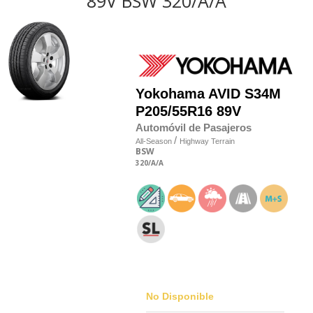
89V BSW 320/A/A
Yokohama
AVID S34M
P205/55R16 89V
Automóvil de Pasajeros
/
All-Season
Highway Terrain
BSW
320
/A
/A
No Disponible