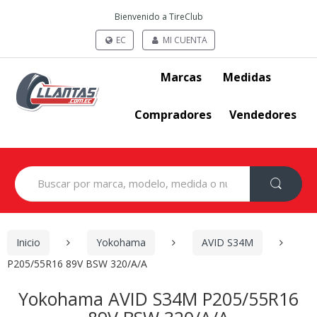
Bienvenido a TireClub
EC
MI CUENTA
Marcas
Medidas
Compradores
Vendedores
Search
for:
Inicio
Yokohama
AVID S34M
P205/55R16 89V BSW 320/A/A
Yokohama AVID S34M P205/55R16