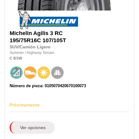
Michelin
Agilis 3 RC
195/75R16C
107/105T
SUV/Camión Ligero
Summer
/
Highway Terrain
C
BSW
Número de pieza: 0105070420670100073
Próximamente
Ver opciones