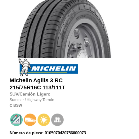
Michelin
Agilis 3 RC
215/75R16C
113/111T
SUV/Camión Ligero
Summer
/
Highway Terrain
C
BSW
Número de pieza: 0105070420756000073