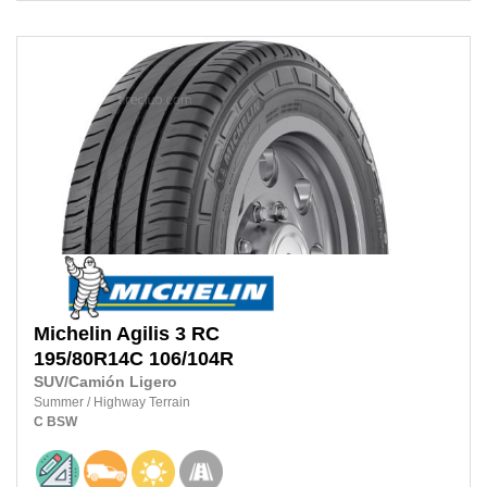
Michelin
Agilis 3 RC
195/80R14C
106/104R
SUV/Camión Ligero
Summer
/
Highway Terrain
C
BSW