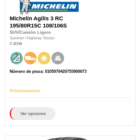
Michelin
Agilis 3 RC
195/80R15C
108/106S
SUV/Camión Ligero
Summer
/
Highway Terrain
C
BSW
Número de pieza: 0105070420755900073
Próximamente
Ver opciones