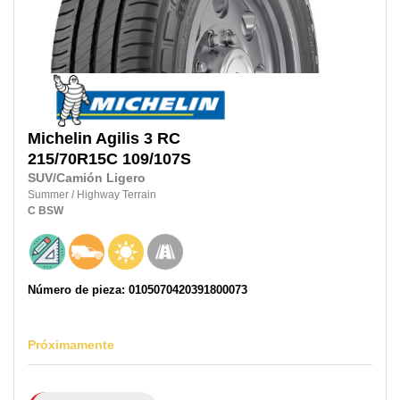
Michelin
Agilis 3 RC
215/70R15C
109/107S
SUV/Camión Ligero
Summer
/
Highway Terrain
C
BSW
Número de pieza: 0105070420391800073
Próximamente