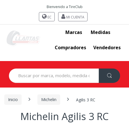
Bienvenido a TireClub
EC
MI CUENTA
Marcas
Medidas
Compradores
Vendedores
Search
for:
Inicio
Michelin
Agilis 3 RC
Michelin Agilis 3 RC