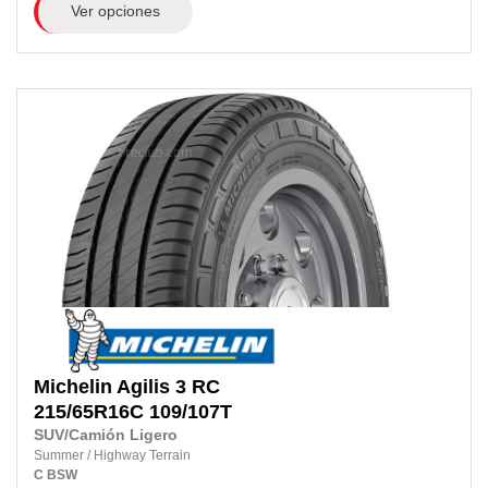
Ver opciones
Michelin
Agilis 3 RC
215/65R16C
109/107T
SUV/Camión Ligero
Summer
/
Highway Terrain
C
BSW