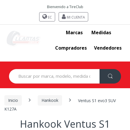
Bienvenido a TireClub
EC
MI CUENTA
Marcas
Medidas
Compradores
Vendedores
Search
for:
Inicio
Hankook
Ventus S1 evo3 SUV
K127A
Hankook Ventus S1