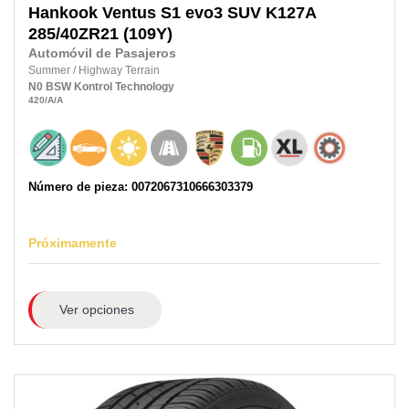
Hankook
Ventus S1 evo3 SUV K127A
285/40ZR21
(109Y)
Automóvil de Pasajeros
Summer
/
Highway Terrain
N0
BSW
Kontrol Technology
420
/A
/A
Número de pieza: 0072067310666303379
Próximamente
Ver opciones