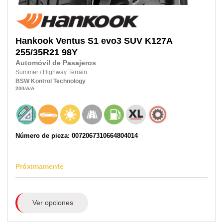
Hankook
Ventus S1 evo3 SUV K127A
255/35R21
98Y
Automóvil de Pasajeros
Summer
/
Highway Terrain
BSW
Kontrol Technology
200
/A
/A
Número de pieza: 0072067310664804014
Próximamente
Ver opciones