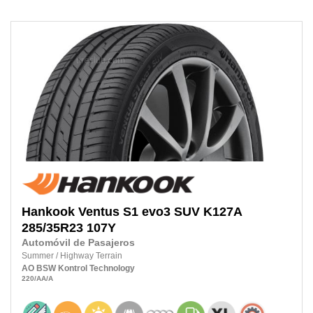
Hankook
Ventus S1 evo3 SUV K127A
285/35R23
107Y
Automóvil de Pasajeros
Summer
/
Highway Terrain
AO
BSW
Kontrol Technology
220
/AA
/A