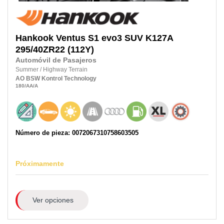
Hankook
Ventus S1 evo3 SUV K127A
295/40ZR22
(112Y)
Automóvil de Pasajeros
Summer
/
Highway Terrain
AO
BSW
Kontrol Technology
180
/AA
/A
Número de pieza: 0072067310758603505
Próximamente
Ver opciones