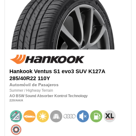
Hankook
Ventus S1 evo3 SUV K127A
285/40R22
110Y
Automóvil de Pasajeros
Summer
/
Highway Terrain
AO
BSW
Sound Absorber
Kontrol Technology
220
/AA
/A