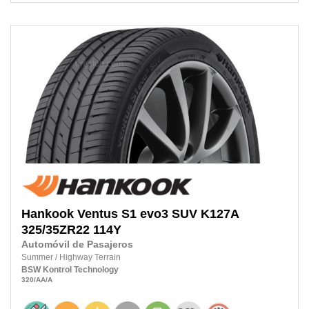
Hankook
Ventus S1 evo3 SUV K127A
325/35ZR22
114Y
Automóvil de Pasajeros
Summer
/
Highway Terrain
BSW
Kontrol Technology
320
/AA
/A