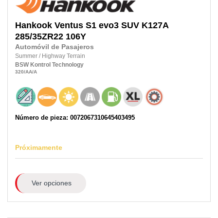
Hankook
Ventus S1 evo3 SUV K127A
285/35ZR22
106Y
Automóvil de Pasajeros
Summer
/
Highway Terrain
BSW
Kontrol Technology
320
/AA
/A
Número de pieza: 0072067310645403495
Próximamente
Ver opciones