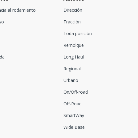
ncia al rodamiento
Dirección
oso
Tracción
Toda posición
Remolque
ada
Long Haul
Regional
Urbano
On/Off-road
Off-Road
SmartWay
Wide Base