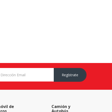
Regístrate
óvil de
Camión y
eros
Autobús