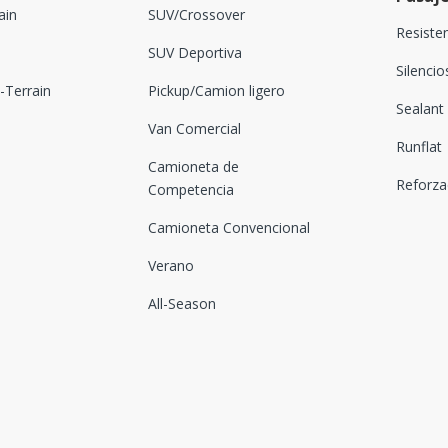
ain
SUV/Crossover
Resiste
SUV Deportiva
Silenci
Terrain
Pickup/Camion ligero
Sealant
Van Comercial
Runflat
Camioneta de
Reforz
Competencia
Camioneta Convencional
Verano
All-Season