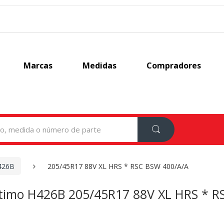
Marcas
Medidas
Compradores
426B
205/45R17 88V XL HRS * RSC BSW 400/A/A
imo H426B 205/45R17 88V XL HRS * R