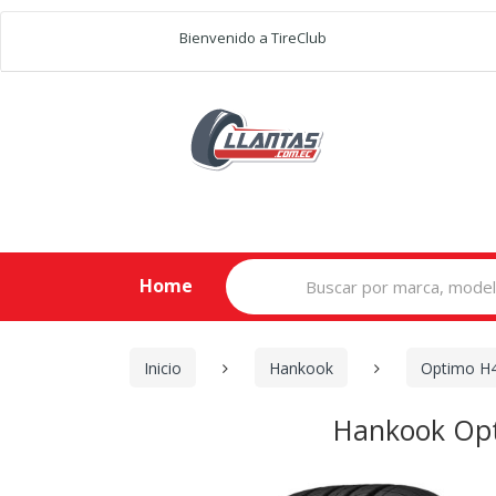
Bienvenido a TireClub
Search
Home
for:
Inicio
Hankook
Optimo H
Hankook Opt