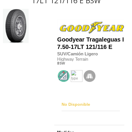
17LT 121/116 E BSW
Goodyear
Tragaleguas II
7.50-17LT 121/116 E
SUV/Camión Ligero
Highway Terrain
BSW
No Disponible