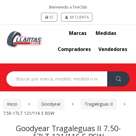
Bienvenido a TireClub
EC
MI CUENTA
Marcas
Medidas
Compradores
Vendedores
Search
for:
Inicio
Goodyear
Tragaleguas II
7.50-17LT 121/116 E BSW
Goodyear Tragaleguas II 7.50-