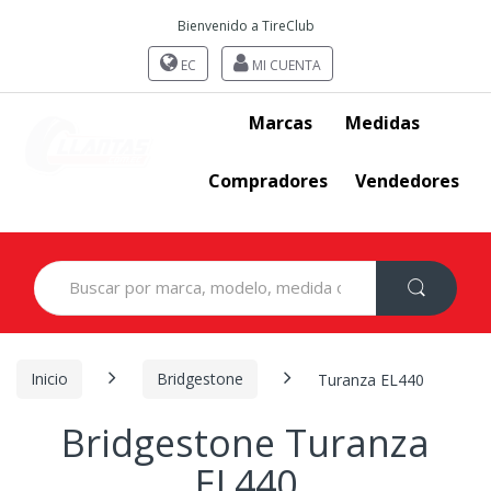
Bienvenido a TireClub
EC
MI CUENTA
Marcas
Medidas
Compradores
Vendedores
Search
for:
Inicio
Bridgestone
Turanza EL440
Bridgestone Turanza
EL440