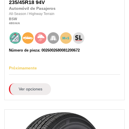
235/45R18
94V
Automóvil de Pasajeros
All-Season
/
Highway Terrain
BSW
480
/A
/A
Número de pieza: 0026002680081200672
Próximamente
Ver opciones