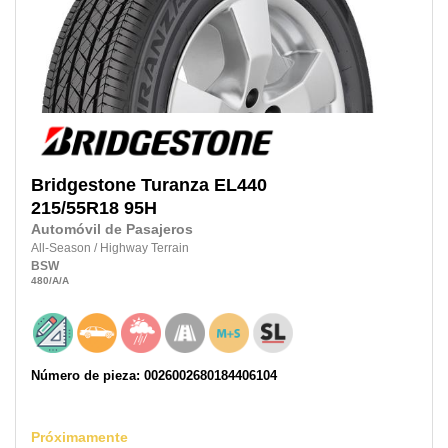
Bridgestone
Turanza EL440
215/55R18
95H
Automóvil de Pasajeros
All-Season
/
Highway Terrain
BSW
480
/A
/A
Número de pieza: 0026002680184406104
Próximamente