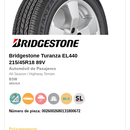
Bridgestone
Turanza EL440
215/45R18
89V
Automóvil de Pasajeros
All-Season
/
Highway Terrain
BSW
480
/A
/A
Número de pieza: 0026002680131800672
Próximamente