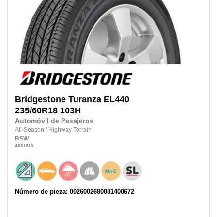
Bridgestone
Turanza EL440
235/60R18
103H
Automóvil de Pasajeros
All-Season
/
Highway Terrain
BSW
480
/A
/A
Número de pieza: 0026002680081400672