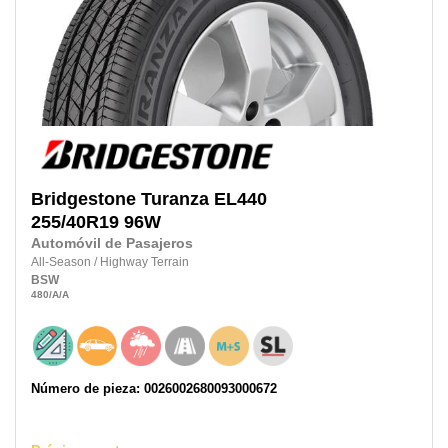
Bridgestone
Turanza EL440
255/40R19
96W
Automóvil de Pasajeros
All-Season
/
Highway Terrain
BSW
480
/A
/A
Número de pieza: 0026002680093000672