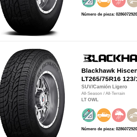
Número de pieza: 028607292
Blackhawk
Hisce
LT265/75R16
123/
SUV/Camión Ligero
All-Season
/
All-Terrain
LT
OWL
Número de pieza: 028607292