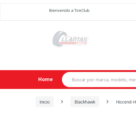
Bienvenido a TireClub
Search
Home
for:
Inicio
Blackhawk
Hiscend-