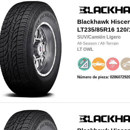
Blackhawk
Hisce
LT235/85R16
120/
SUV/Camión Ligero
All-Season
/
All-Terrain
LT
OWL
Número de pieza: 028607292