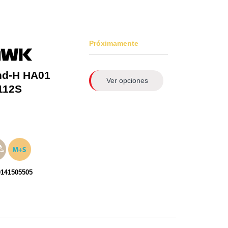
Próximamente
nd-H HA01
Ver opciones
112S
0141505505