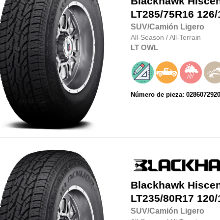
Blackhawk
Hisce
LT285/75R16
126/
SUV/Camión Ligero
All-Season
/
All-Terrain
LT
OWL
Número de pieza: 028607292
Blackhawk
Hisce
LT235/80R17
120/
SUV/Camión Ligero