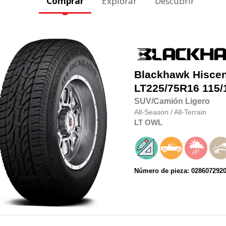
Comprar
Explorar
Descubrir
Blackhawk
Hisce
LT225/75R16
115/
SUV/Camión Ligero
All-Season
/
All-Terrain
LT
OWL
Número de pieza: 028607292