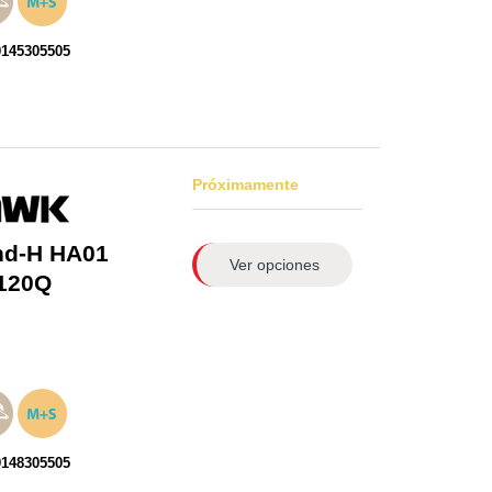
0145305505
Próximamente
nd-H HA01
Ver opciones
120Q
0148305505