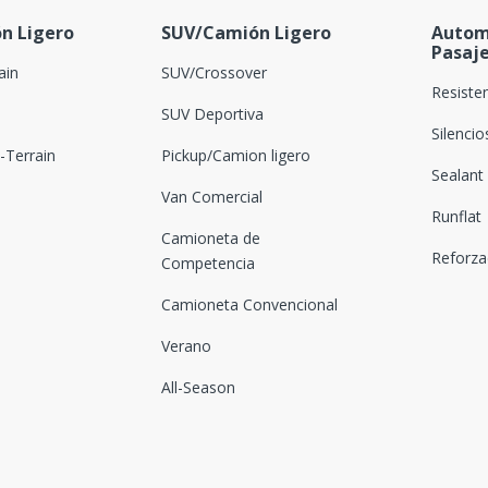
n Ligero
SUV/Camión Ligero
Autom
Pasaj
ain
SUV/Crossover
Resiste
SUV Deportiva
Silenci
Terrain
Pickup/Camion ligero
Sealant
Van Comercial
Runflat
Camioneta de
Reforz
Competencia
Camioneta Convencional
Verano
All-Season