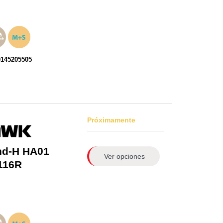
0145205505
Próximamente
nd-H HA01
Ver opciones
116R