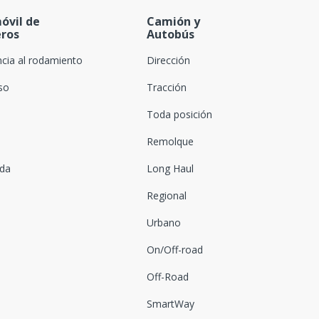
óvil de
Camión y
eros
Autobús
ncia al rodamiento
Dirección
oso
Tracción
Toda posición
Remolque
ada
Long Haul
Regional
Urbano
On/Off-road
Off-Road
SmartWay