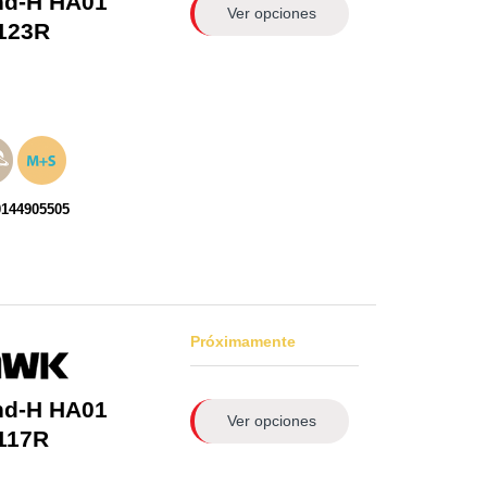
nd-H HA01
Ver opciones
123R
0144905505
Próximamente
nd-H HA01
Ver opciones
117R