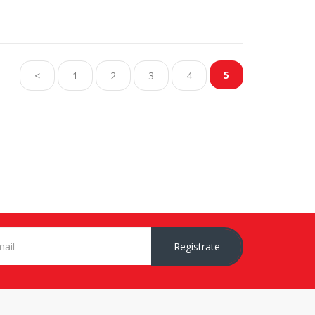
5
<
1
2
3
4
Regístrate