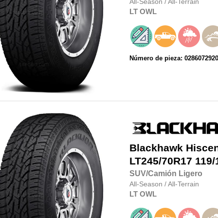
All-Season
/
All-Terrain
LT
OWL
Número de pieza: 028607292
Blackhawk
Hisce
LT245/70R17
119/
SUV/Camión Ligero
All-Season
/
All-Terrain
LT
OWL