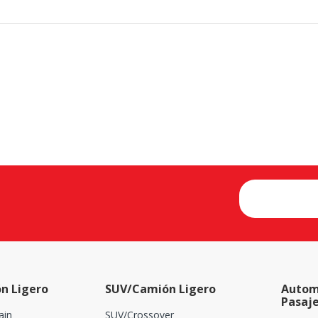
n Ligero
SUV/Camión Ligero
Autom
Pasaj
ain
SUV/Crossover