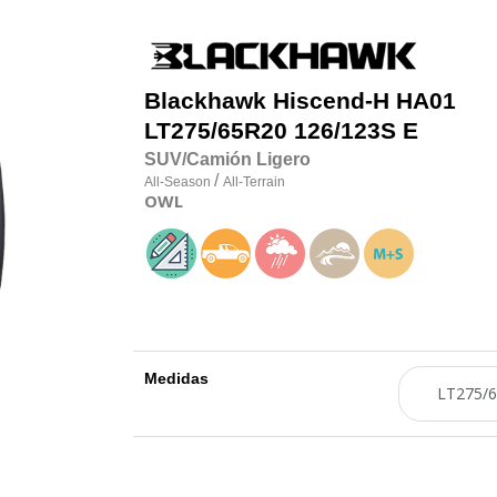
Blackhawk
Hiscend-H HA01
LT275/65R20 126/123S E
SUV/Camión Ligero
/
All-Season
All-Terrain
OWL
Medidas