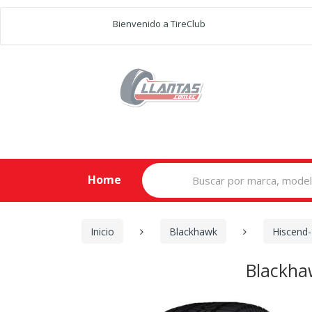
Bienvenido a TireClub
Search
Home
for:
Inicio
Blackhawk
Hiscend
Blackha