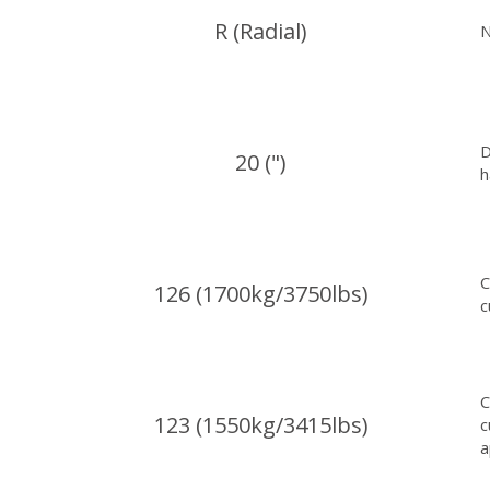
R (Radial)
N
D
20 (")
h
C
126 (1700kg/3750lbs)
c
C
123 (1550kg/3415lbs)
c
a