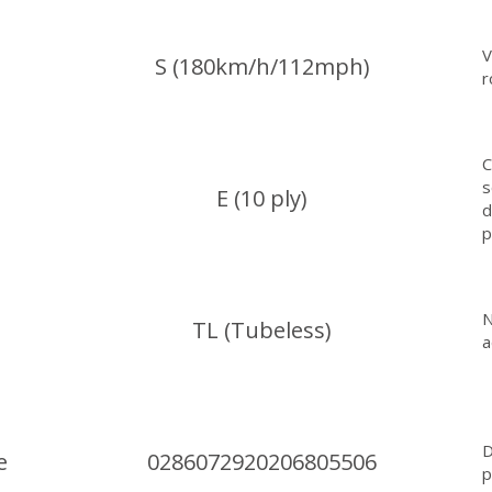
V
S (180km/h/112mph)
r
C
s
E (10 ply)
d
p
N
TL (Tubeless)
a
D
e
0286072920206805506
p