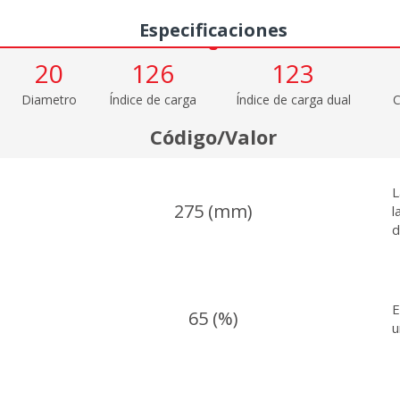
Especificaciones
20
126
123
Diametro
Índice de carga
Índice de carga dual
C
Código/Valor
L
275 (mm)
l
d
E
65 (%)
u