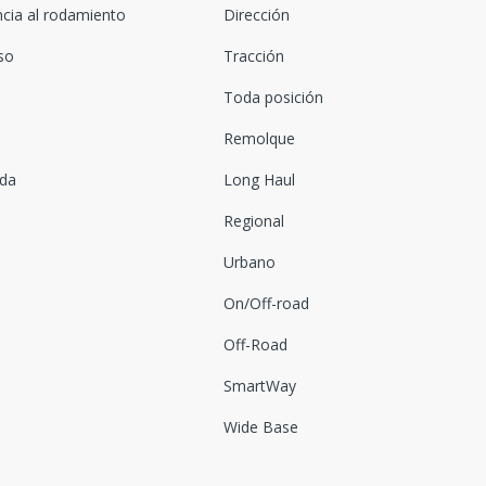
ncia al rodamiento
Dirección
oso
Tracción
Toda posición
Remolque
ada
Long Haul
Regional
Urbano
On/Off-road
Off-Road
SmartWay
Wide Base