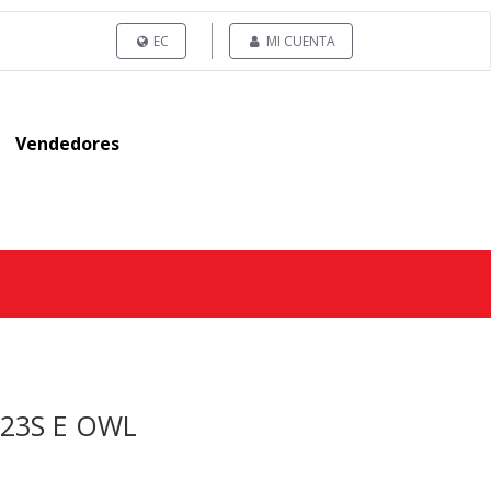
EC
MI CUENTA
Vendedores
123S E OWL