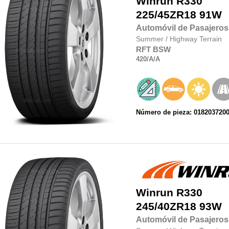
Winrun
R330
225/45ZR18
91W
Automóvil de Pasajeros
Summer
/
Highway Terrain
RFT
BSW
420
/A
/A
Número de pieza: 018203720
Winrun
R330
245/40ZR18
93W
Automóvil de Pasajeros