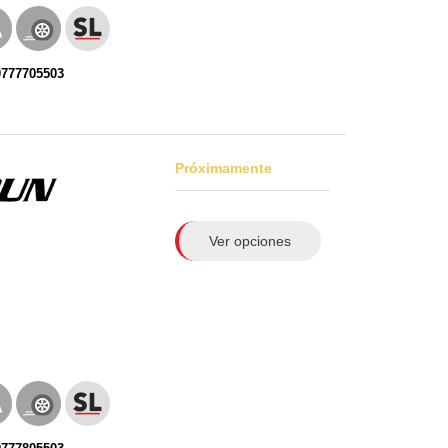
0777705503
Próximamente
Ver opciones