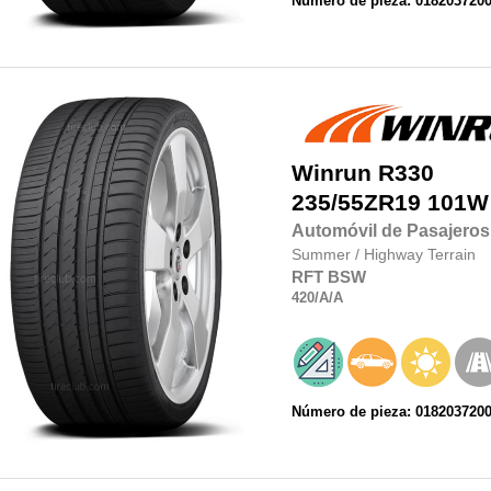
Número de pieza: 018203720
Winrun
R330
235/55ZR19
101W
Automóvil de Pasajeros
Summer
/
Highway Terrain
RFT
BSW
420
/A
/A
Número de pieza: 018203720