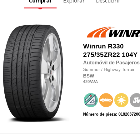
Comprar
Explorar
Descubrir
Winrun
R330
275/35ZR22
104Y
Automóvil de Pasajeros
Summer
/
Highway Terrain
BSW
420
/A
/A
Número de pieza: 018203720