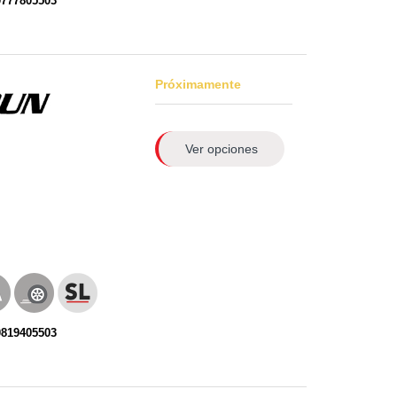
0777805503
Próximamente
Ver opciones
0819405503