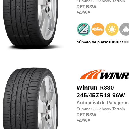
Summer
/
Highway Terrain
RFT
BSW
420
/A
/A
Número de pieza: 018203720
Winrun
R330
245/45ZR18
96W
Automóvil de Pasajeros
Summer
/
Highway Terrain
RFT
BSW
420
/A
/A