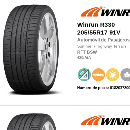
Winrun
R330
205/55R17
91V
Automóvil de Pasajeros
Summer
/
Highway Terrain
RFT
BSW
420
/A
/A
Número de pieza: 018203720