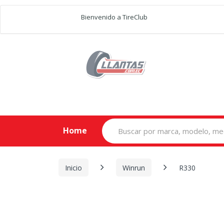
Bienvenido a TireClub
Search
Home
for:
Inicio
Winrun
R330