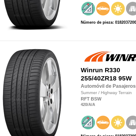
Número de pieza: 018203720
Winrun
R330
255/40ZR18
95W
Automóvil de Pasajeros
Summer
/
Highway Terrain
RFT
BSW
420
/A
/A