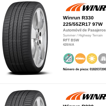
Winrun
R330
225/55ZR17
97W
Automóvil de Pasajeros
Summer
/
Highway Terrain
RFT
BSW
420
/A
/A
Número de pieza: 018203720