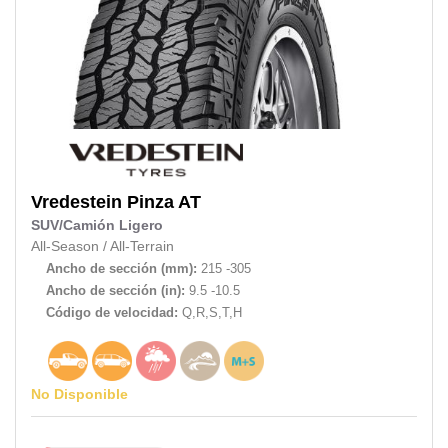
Vredestein
Pinza AT
SUV/Camión Ligero
All-Season
/
All-Terrain
Ancho de sección (mm):
215 -305
Ancho de sección (in):
9.5 -10.5
Código de velocidad:
Q,R,S,T,H
No Disponible