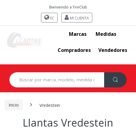
Bienvenido a TireClub
EC
MI CUENTA
Marcas
Medidas
Compradores
Vendedores
Search
for:
Inicio
Vredestein
Llantas Vredestein