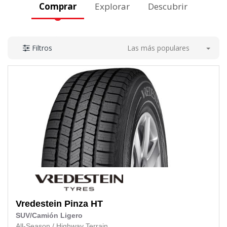
Comprar
Explorar
Descubrir
Las más populares
Filtros
Vredestein
Pinza HT
SUV/Camión Ligero
All-Season
/
Highway Terrain