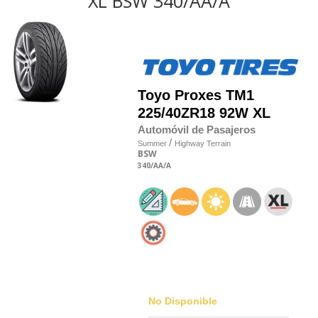
XL BSW 340/AA/A
Toyo
Proxes TM1
225/40
Z
R18 92W XL
Automóvil de Pasajeros
/
Summer
Highway Terrain
BSW
340
/AA
/A
No Disponible