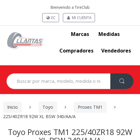
Bienvenido a TireClub
EC
MI CUENTA
Marcas
Medidas
Compradores
Vendedores
Search
for:
Inicio
Toyo
Proxes TM1
225/40ZR18 92W XL BSW 340/AA/A
Toyo Proxes TM1 225/40ZR18 92W