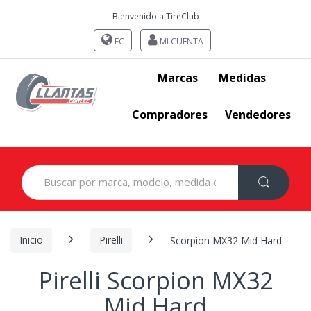
Bienvenido a TireClub
EC
MI CUENTA
Marcas
Medidas
Compradores
Vendedores
Search
for:
Inicio
Pirelli
Scorpion MX32 Mid Hard
Pirelli Scorpion MX32
Mid Hard