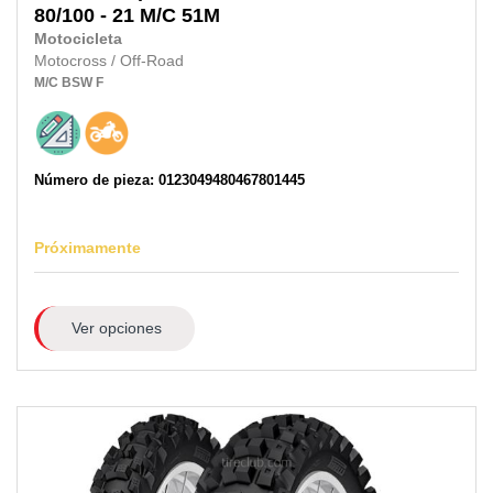
80/100 - 21 M/C
51M
Motocicleta
Motocross / Off-Road
M/C
BSW
F
Número de pieza: 0123049480467801445
Próximamente
Ver opciones