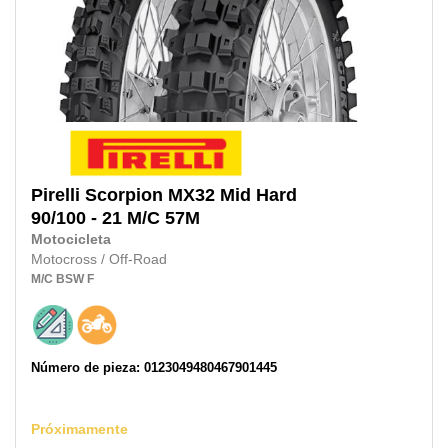
Pirelli
Scorpion MX32 Mid Hard
90/100 - 21 M/C
57M
Motocicleta
Motocross / Off-Road
M/C
BSW
F
Número de pieza: 0123049480467901445
Próximamente