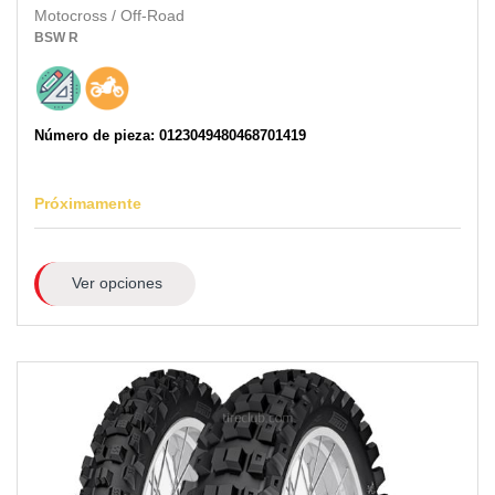
Motocross / Off-Road
BSW
R
Número de pieza: 0123049480468701419
Próximamente
Ver opciones