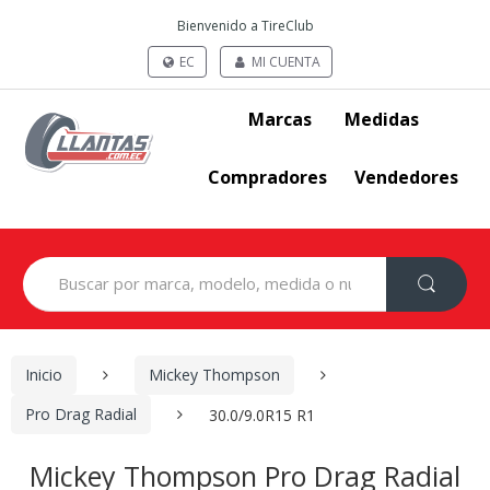
Bienvenido a TireClub
EC
MI CUENTA
Marcas
Medidas
Compradores
Vendedores
Search
for:
Inicio
Mickey Thompson
Pro Drag Radial
30.0/9.0R15 R1
Mickey Thompson Pro Drag Radial