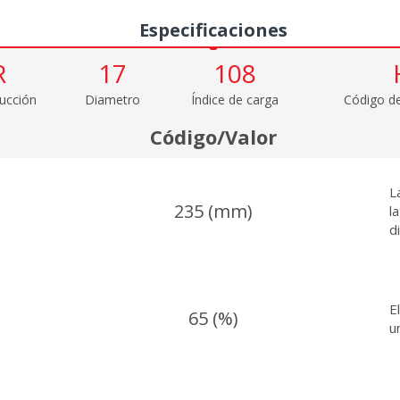
Especificaciones
R
17
108
ucción
Diametro
Índice de carga
Código de
Código/Valor
L
235 (mm)
l
d
E
65 (%)
u