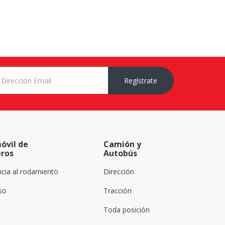
Regístrate
óvil de
Camión y
eros
Autobús
ncia al rodamiento
Dirección
oso
Tracción
Toda posición