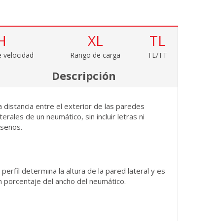
H
XL
TL
 velocidad
Rango de carga
TL/TT
Descripción
a distancia entre el exterior de las paredes
aterales de un neumático, sin incluir letras ni
iseños.
l perfil determina la altura de la pared lateral y es
n porcentaje del ancho del neumático.