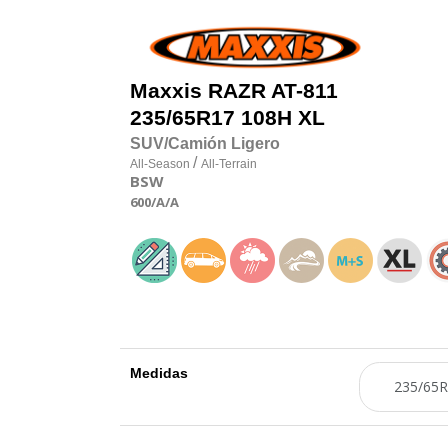
Maxxis
RAZR AT-811
235/65R17 108H XL
SUV/Camión Ligero
/
All-Season
All-Terrain
BSW
600
/A
/A
Medidas