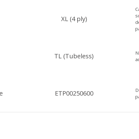
C
s
XL (4 ply)
d
p
N
TL (Tubeless)
a
D
e
ETP00250600
p