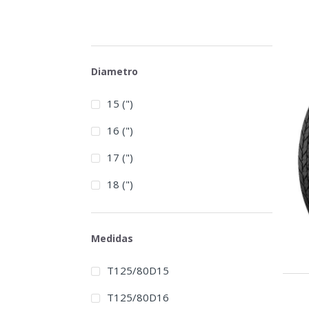
Diametro
15 (")
16 (")
17 (")
18 (")
Medidas
T125/80D15
T125/80D16