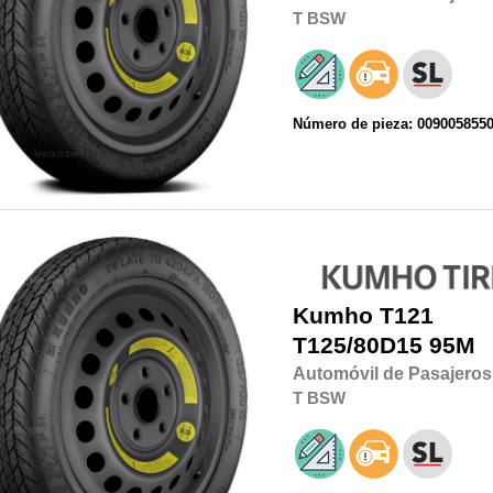
T
BSW
Número de pieza: 009005855
Kumho
T121
T125/80D15
95M
Automóvil de Pasajeros
T
BSW