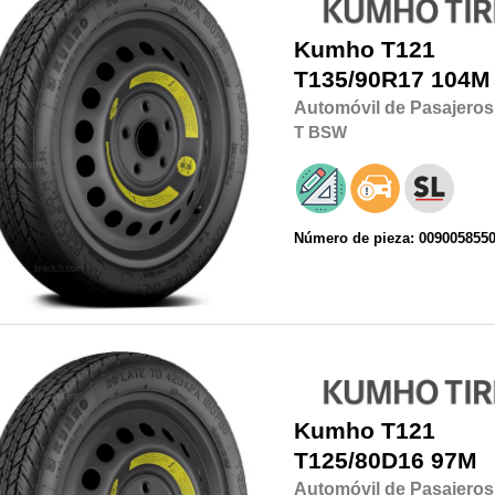
Kumho
T121
T135/90R17
104M
Automóvil de Pasajeros
T
BSW
Número de pieza: 009005855
Kumho
T121
T125/80D16
97M
Automóvil de Pasajeros