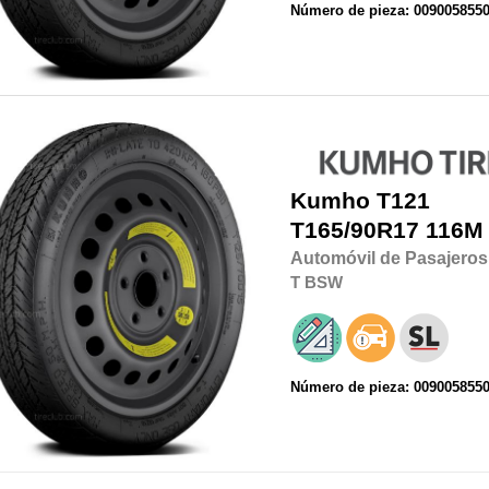
Número de pieza: 009005855
Kumho
T121
T165/90R17
116M
Automóvil de Pasajeros
T
BSW
Número de pieza: 009005855