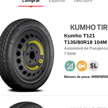
Comprar
Explorar
Descubrir
Kumho
T121
T135/80R18
104M
Automóvil de Pasajeros
T
BSW
Número de pieza: 009005855