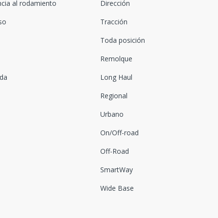
ncia al rodamiento
Dirección
oso
Tracción
Toda posición
Remolque
ada
Long Haul
Regional
Urbano
On/Off-road
Off-Road
SmartWay
Wide Base