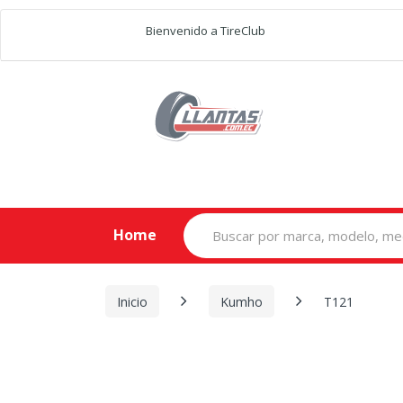
Bienvenido a TireClub
Search
Home
for:
Inicio
Kumho
T121