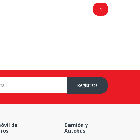
1
Regístrate
óvil de
Camión y
eros
Autobús