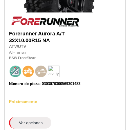
Forerunner
Aurora A/T
32X10.00R15
NA
ATV/UTV
All-Terrain
BSW
Front/Rear
Número de pieza: 0303076300569301483
Próximamente
Ver opciones