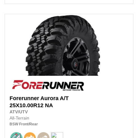
Forerunner
Aurora A/T
25X10.00R12
NA
ATV/UTV
All-Terrain
BSW
Front/Rear