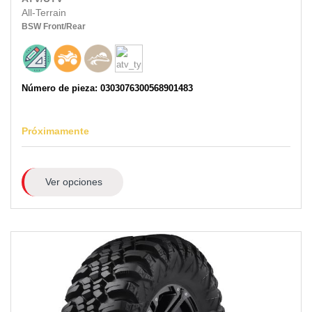
All-Terrain
BSW
Front/Rear
Número de pieza: 0303076300568901483
Próximamente
Ver opciones