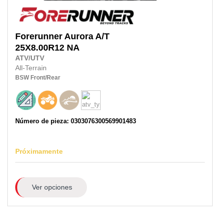
Forerunner
Aurora A/T
25X8.00R12
NA
ATV/UTV
All-Terrain
BSW
Front/Rear
Número de pieza: 0303076300569901483
Próximamente
Ver opciones