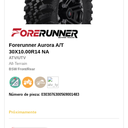
Forerunner
Aurora A/T
30X10.00R14
NA
ATV/UTV
All-Terrain
BSW
Front/Rear
Número de pieza: 0303076300569001483
Próximamente