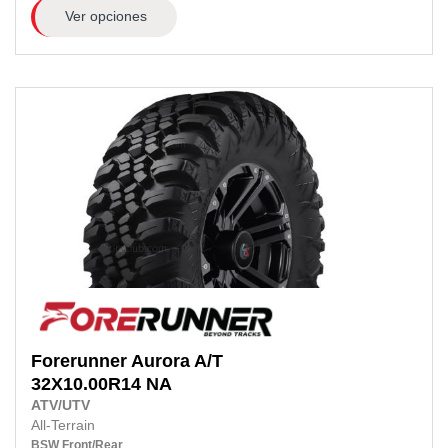
Ver opciones
Forerunner
Aurora A/T
32X10.00R14
NA
ATV/UTV
All-Terrain
BSW
Front/Rear