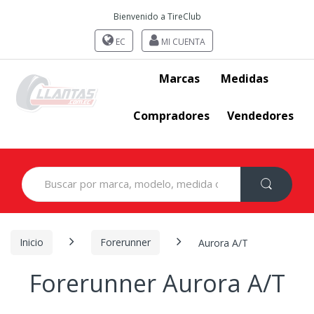
Bienvenido a TireClub
EC
MI CUENTA
Marcas
Medidas
Compradores
Vendedores
Search
for:
Inicio
Forerunner
Aurora A/T
Forerunner Aurora A/T