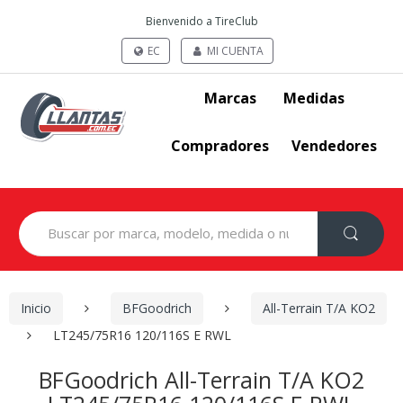
Bienvenido a TireClub
EC
MI CUENTA
Marcas
Medidas
Compradores
Vendedores
Search
for:
Inicio
BFGoodrich
All-Terrain T/A KO2
LT245/75R16 120/116S E RWL
BFGoodrich All-Terrain T/A KO2