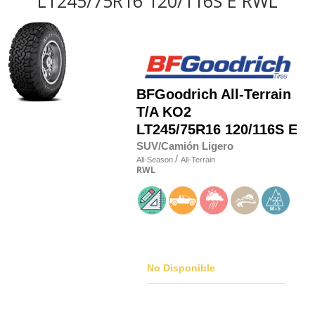
LT245/75R16 120/116S E RWL
BFGoodrich
All-Terrain
T/A KO2
LT245/75R16 120/116S E
SUV/Camión Ligero
/
All-Season
All-Terrain
RWL
No Disponible