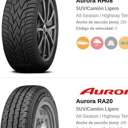
Aurora
RH08
SUV/Camión Ligero
All-Season
/
Highway Ter
Ancho de sección (mm):
255 
Código de velocidad:
V
Aurora
RA20
SUV/Camión Ligero
All-Season
/
Highway Ter
Ancho de sección (mm):
165 