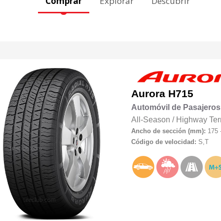
Comprar
Explorar
Descubrir
Aurora
H715
Automóvil de Pasajeros
All-Season
/
Highway Ter
Ancho de sección (mm):
175 
Código de velocidad:
S,T