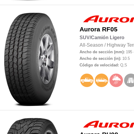
Aurora
RF05
SUV/Camión Ligero
All-Season
/
Highway Ter
Ancho de sección (mm):
195 
Ancho de sección (in):
10.5
Código de velocidad:
Q,S