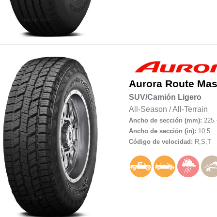
Aurora
Route Mas
SUV/Camión Ligero
All-Season
/
All-Terrain
Ancho de sección (mm):
225 
Ancho de sección (in):
10.5
Código de velocidad:
R,S,T